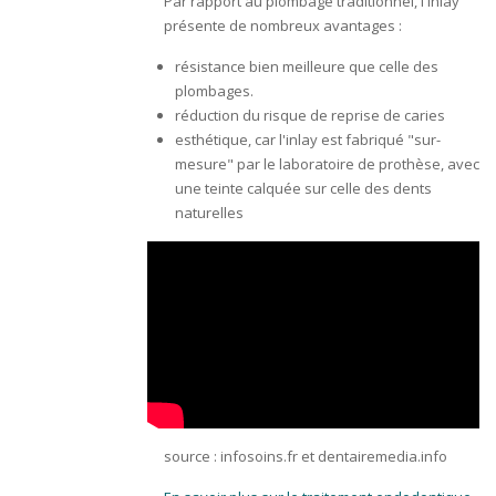
Par rapport au plombage traditionnel, l'inlay
présente de nombreux avantages :
résistance bien meilleure que celle des
plombages.
réduction du risque de reprise de caries
esthétique, car l'inlay est fabriqué "sur-
mesure" par le laboratoire de prothèse, avec
une teinte calquée sur celle des dents
naturelles
source : infosoins.fr et dentairemedia.info