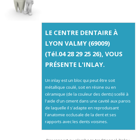
LE CENTRE DENTAIRE À
LYON VALMY (69009)
(Tél.
04 28 29 25 26
), VOUS
PRÉSENTE L'INLAY.
Un inlay est un bloc qui peut être soit
métallique coulé, soit en résine ou en
céramique (de la couleur des dents) scellé à
l'aide d'un ciment dans une cavité aux parois
de laquelle il s'adapte en reproduisant
l'anatomie occlusale de la dent et ses
rapports avec les dents voisines.